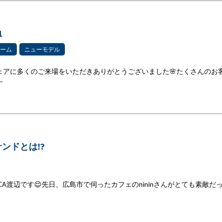
1
ーム
ニューモデル
ェアに多くのご来場をいただきありがとうございました🌸たくさんのお

ンドとは!?
A渡辺です😌先日、広島市で伺ったカフェのnininさんがとても素敵だ