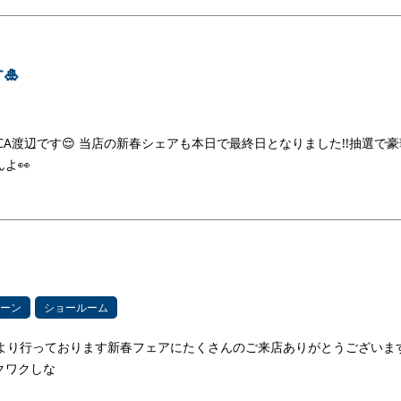
🎍
A渡辺です😌 当店の新春シェアも本日で最終日となりました!!抽選で豪
よ👀
ーン
ショールーム
日より行っております新春フェアにたくさんのご来店ありがとうございま
クワクしな