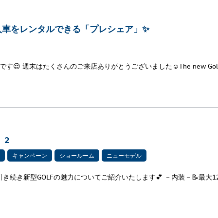
入車をレンタルできる「プレシェア」✨
す😌 週末はたくさんのご来店ありがとうございました☺The new Gol
 2
キャンペーン
ショールーム
ニューモデル
き続き新型GOLFの魅力についてご紹介いたします💕 －内装－📝最大12