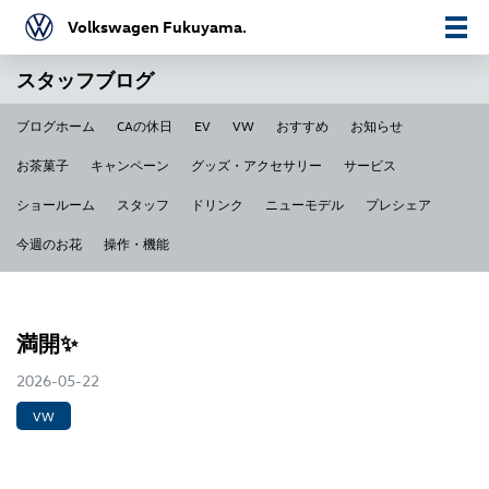
Volkswagen Fukuyama.
スタッフブログ
ブログホーム
CAの休日
EV
VW
おすすめ
お知らせ
お茶菓子
キャンペーン
グッズ・アクセサリー
サービス
ショールーム
スタッフ
ドリンク
ニューモデル
プレシェア
今週のお花
操作・機能
満開✨
2026-05-22
VW